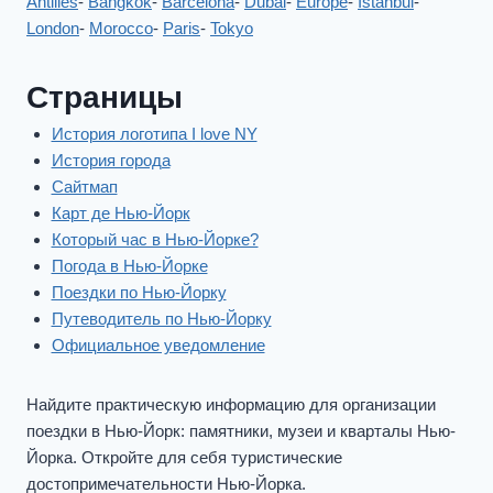
Antilles
-
Bangkok
-
Barcelona
-
Dubai
-
Europe
-
Istanbul
-
London
-
Morocco
-
Paris
-
Tokyo
Страницы
История логотипа I love NY
История города
Сайтмап
Карт де Нью-Йорк
Который час в Нью-Йорке?
Погода в Нью-Йорке
Поездки по Нью-Йорку
Путеводитель по Нью-Йорку
Официальное уведомление
Найдите практическую информацию для организации
поездки в Нью-Йорк: памятники, музеи и кварталы Нью-
Йорка. Откройте для себя туристические
достопримечательности Нью-Йорка.