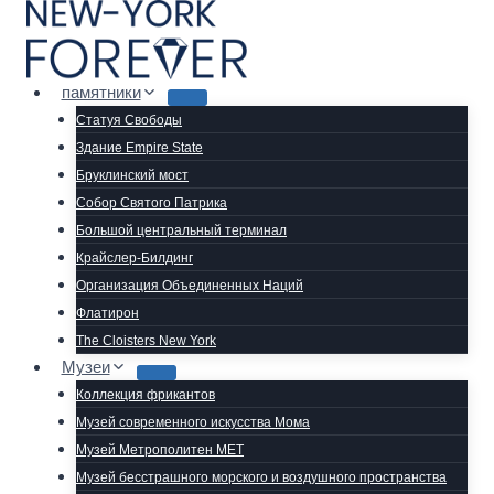
Перейти
к
содержимому
памятники
Статуя Свободы
Здание Empire State
Бруклинский мост
Собор Святого Патрика
Большой центральный терминал
Крайслер-Билдинг
Организация Объединенных Наций
Флатирон
The Cloisters New York
Музеи
Коллекция фрикантов
Музей современного искусства Мома
Музей Метрополитен МЕТ
Музей бесстрашного морского и воздушного пространства