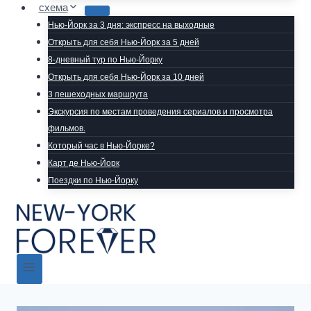
схема
Нью-Йорк за 3 дня: экспресс на выходные
Открыть для себя Нью-Йорк за 5 дней
8-дневный тур по Нью-Йорку
Открыть для себя Нью-Йорк за 10 дней
3 пешеходных маршрута
Экскурсия по местам проведения сериалов и просмотра
фильмов.
Который час в Нью-Йорке?
Карт де Нью-Йорк
Поездки по Нью-Йорку