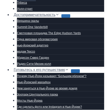
Tribeca
Уолл-стрит
Достопримечательность
Вершина скалы
Summit One Vanderbilt
Смотровая площадка The Edge Hudson Yards
Одна мировая обсерватория
нью-йоркский адаптер
мадам Тюссо
Мэдисон Сквер Гарден
Радио Сити Мюзик-холл
Готовьтесь к его путешествию
Почему Нью-Йорк называют “Большим яблоком”?
Нью-Йоркский марафон
Чем заняться в Нью-Йорке во время дождя
Зоопарк Центрального парка
Мосты Нью-Йорка
Где сделать фото или Instagram в Нью-Йорке?