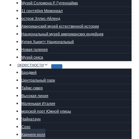
Музей Соломона Р. Гуггенхайма
11 сентября Мемориал
остров Эллис-Айленд
Американский музей естественной истории
Национальный музей американских индейцев
Купер Хьюитт Национальный
Новая галерея
Музей секса
окрестности
Бродвей
Центральный парк
Таймс-сквер
Высокая линия
Маленькая Италия
морской порт Южной улицы
Чайнатаун
Сохо
Карнеги-холл