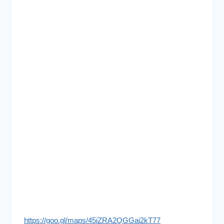
https://goo.gl/maps/45iZRA2QGGai2kT77