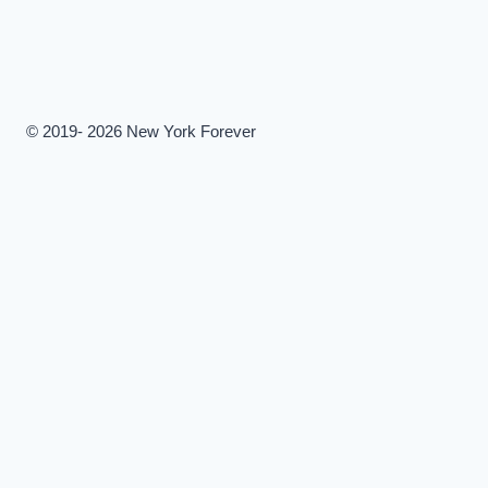
© 2019- 2026 New York Forever
Переключить
памятники
дочернее
Статуя Свободы
меню
Здание Empire State
Бруклинский мост
Собор Святого Патрика
Большой центральный терминал
Крайслер-Билдинг
Организация Объединенных Наций
Флатирон
The Cloisters New York