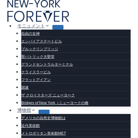
内
容
を
ス
モニュメント
キ
自由の女神
ッ
エンパイアステートビル
プ
ブルックリンブリッジ
聖パトリック大聖堂
グランドセントラルターミナル
クライスラービル
フラットアイアン
国連
ザ クロイスターズ ニューヨーク
Bridges of New York（ニューヨークの橋
博物馆
アメリカの自然史博物館は
近代美術館
メトロポリタン美術館MET