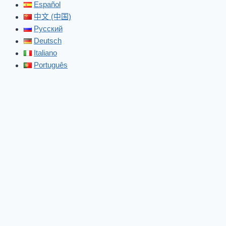
Español
中文 (中国)
Русский
Deutsch
Italiano
Português