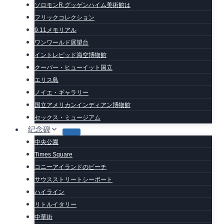
ソロモンR.グッゲンハイム美術館は
フリックコレクション
9.11メモリアル
ワンワールド展望台
イントレピッド海空博物館
クーパー・ヒューイット国立
エリス島
ノイエ・ギャラリー
国立アメリカンインディアン博物館
セックス・ミュージアム
纪念碑
中央公園
Times Square
コニーアイランドのビーチ
サウスストリートシーポート
ハイライン
リトルイタリー
中華街