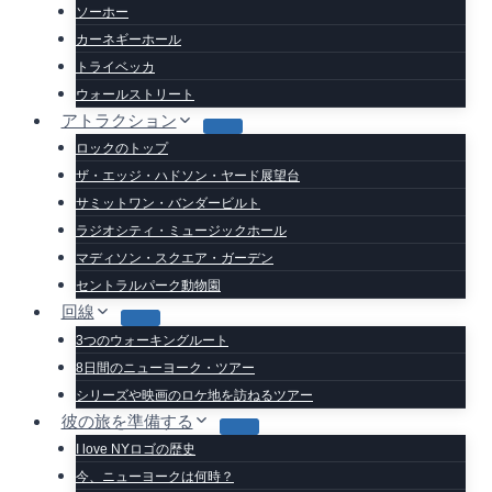
ソーホー
カーネギーホール
トライベッカ
ウォールストリート
アトラクション
ロックのトップ
ザ・エッジ・ハドソン・ヤード展望台
サミットワン・バンダービルト
ラジオシティ・ミュージックホール
マディソン・スクエア・ガーデン
セントラルパーク動物園
回線
3つのウォーキングルート
8日間のニューヨーク・ツアー
シリーズや映画のロケ地を訪ねるツアー
彼の旅を準備する
I love NYロゴの歴史
今、ニューヨークは何時？