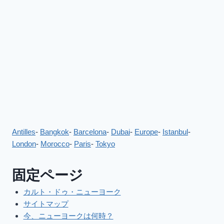
Antilles
-
Bangkok
-
Barcelona
-
Dubai
-
Europe
-
Istanbul
-
London
-
Morocco
-
Paris
-
Tokyo
固定ページ
カルト・ドゥ・ニューヨーク
サイトマップ
今、ニューヨークは何時？