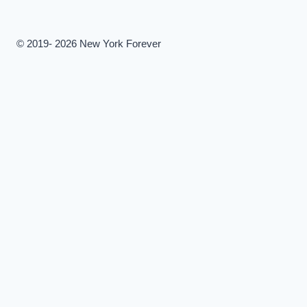
© 2019- 2026 New York Forever
Alternar
Monumentos
menú
Estatua de la Libertad
hijo
Empire State Building
Brooklyn Bridge
El Vessel
La catedral de San Patricio
Las Naciones Unidas
La Gran Terminal Central
Flatiron
El edificio Chrysler
Los Claustros de Nueva York
Alternar
Museos