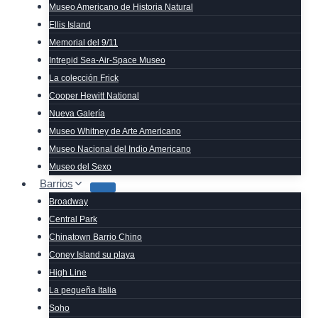
Museo Americano de Historia Natural
Ellis Island
Memorial del 9/11
Intrepid Sea-Air-Space Museo
La colección Frick
Cooper Hewitt National
Nueva Galería
Museo Whitney de Arte Americano
Museo Nacional del Indio Americano
Museo del Sexo
Barrios
Broadway
Central Park
Chinatown Barrio Chino
Coney Island su playa
High Line
La pequeña Italia
Soho