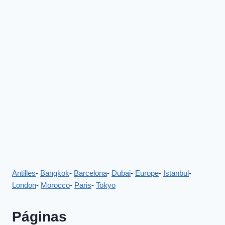
Antilles
-
Bangkok
-
Barcelona
-
Dubai
-
Europe
-
Istanbul
-
London
-
Morocco
-
Paris
-
Tokyo
Páginas