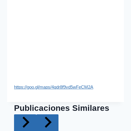
https://goo.gl/maps/4qdr8f9vd5wFeCM2A
Publicaciones Similares