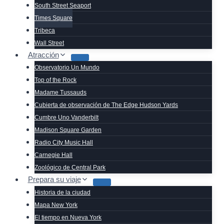
South Street Seaport
Times Square
Tribeca
Wall Street
Atracción
Observatorio Un Mundo
Top of the Rock
Madame Tussauds
Cubierta de observación de The Edge Hudson Yards
Cumbre Uno Vanderbilt
Madison Square Garden
Radio City Music Hall
Carnegie Hall
Zoológico de Central Park
Prepara su viaje
Historia de la ciudad
Mapa New York
El tiempo en Nueva York