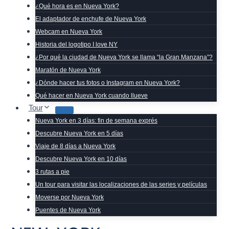
¿Qué hora es en Nueva York?
El adaptador de enchufe de Nueva York
Webcam en Nueva York
Historia del logotipo I love NY
¿Por qué la ciudad de Nueva York se llama “la Gran Manzana”?
Maratón de Nueva York
¿Dónde hacer tus fotos o Instagram en Nueva York?
Qué hacer en Nueva York cuando llueve
Tour
Nueva York en 3 días: fin de semana exprés
Descubre Nueva York en 5 días
Viaje de 8 días a Nueva York
Descubre Nueva York en 10 días
3 rutas a pie
Un tour para visitar las localizaciones de las series y películas
Moverse por Nueva York
Puentes de Nueva York