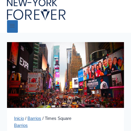
Inicio
/
Barrios
/
Times Square
Barrios